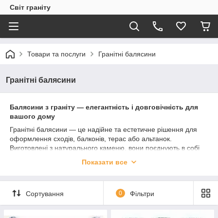
Світ граніту
Товари та послуги
Гранітні балясини
Гранітні балясини
Балясини з граніту — елегантність і довговічність для
вашого дому
Гранітні балясини — це надійне та естетичне рішення для
оформлення сходів, балконів, терас або альтанок.
Виготовлені з натурального каменю, вони поєднують в собі
витончену красу й високу міцність, надаючи будинку
Показати все
респектабельного вигляду.
Ми пропонуємо балясини з граніту власного виробництва —
з габро, покостівського, лезниківського та інших
видів граніту
Сортування
0
Фільтри
по запиту. Вироби адаптовані до кліматичних умов України й
не втрачають свій вигляд десятиліттями.