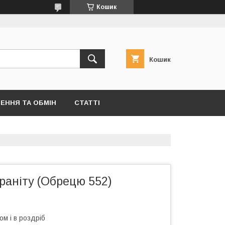
Кошик
Кошик
ЕННЯ ТА ОБМІН
СТАТТІ
граніту (Обрецю 552)
ом і в роздріб