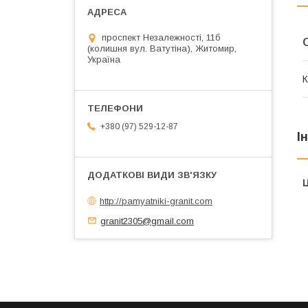
проспект Незалежності, 11б
(колишня вул. Ватутіна), Житомир,
Україна
К
+380 (97) 529-12-87
І
Ц
http://pamyatniki-granit.com
granit2305@gmail.com