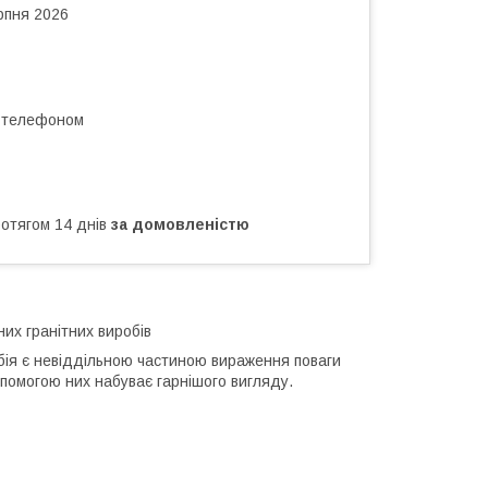
рпня 2026
а телефоном
ротягом 14 днів
за домовленістю
них гранітних виробів
бія є невіддільною частиною вираження поваги
опомогою них набуває гарнішого вигляду.