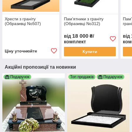
Хрести з граніту
Пам'ятники з граніту
Пам'
(Образивці No507)
(Образивці No312)
гран
18 000
від
₴/
від
комплект
ком
Ціну уточнюйте
Купити
Акційні пропозиції та новинки
Подарунок
Топ продажів
Подарунок