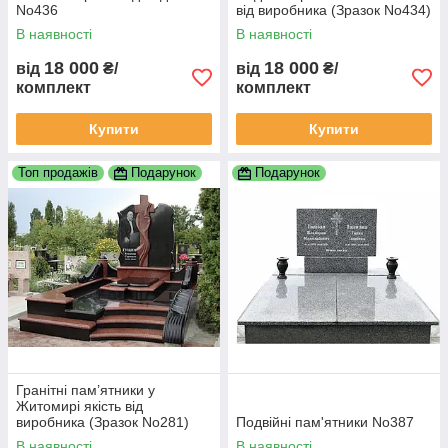
No436
від виробника (Зразок No434)
В наявності
В наявності
18 000
18 000
від
₴/
від
₴/
комплект
комплект
Купити
Купити
Топ продажів
Подарунок
Подарунок
Гранітні пам’ятники у
Житомирі якість від
виробника (Зразок No281)
Подвійні пам'ятники No387
В наявності
В наявності