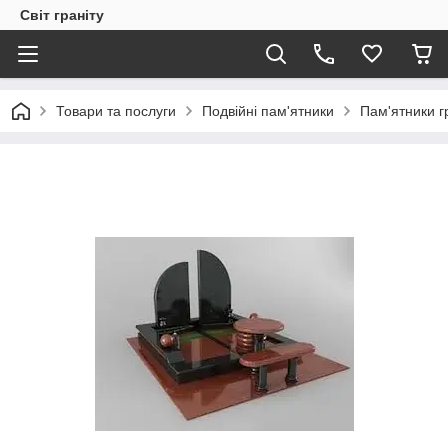
Світ граніту
Товари та послуги
Подвійні пам'ятники
Пам'ятники г