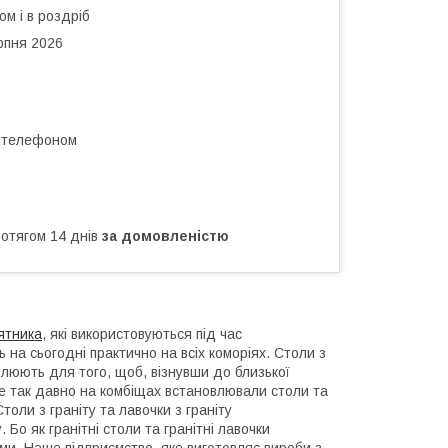
ом і в роздріб
рпня 2026
а телефоном
ротягом 14 днів
за домовленістю
ятника
, які використовуються під час
ь на сьогодні практично на всіх коморіях. Столи з
овлюють для того, щоб, візнувши до близької
Не так давно на комбіщах встановлювали столи та
толи з граніту та лавочки з граніту
 Бо як гранітні столи та гранітні лавочки