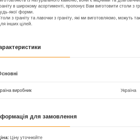
иготовляють із натурального каменю, вони є міцними та довговічни
раніту в широкому асортименті, пропонує Вам виготовити столи з гра
удь-якої форми.
толи з граніту та лавочки з граніту, які ми виготовляємо, можуть т
ля інших цілей.
арактеристики
Основні
раїна виробник
Україна
нформація для замовлення
іна:
Ціну уточнюйте