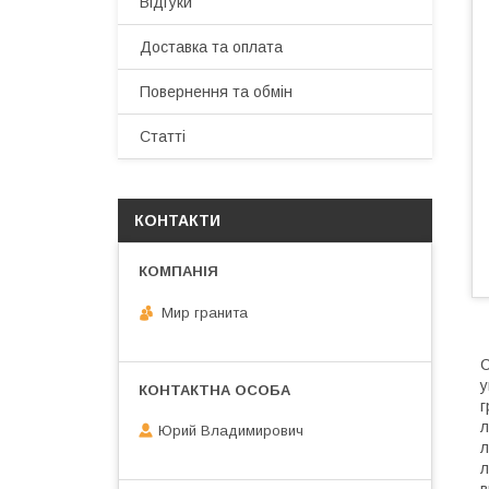
Відгуки
Доставка та оплата
Повернення та обмін
Статті
КОНТАКТИ
Мир гранита
С
у
г
л
Юрий Владимирович
л
л