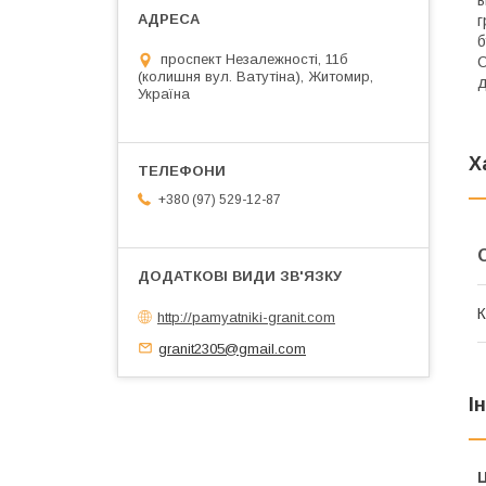
в
г
б
проспект Незалежності, 11б
С
(колишня вул. Ватутіна), Житомир,
д
Україна
Х
+380 (97) 529-12-87
К
http://pamyatniki-granit.com
granit2305@gmail.com
І
Ц