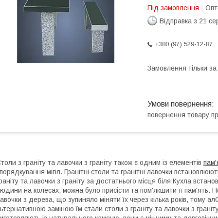
Під замовлення
Опт
Відправка з 21 се
+380 (97) 529-12-87
Замовлення тільки з
повернення товару п
толи з граніту та лавочки з граніту також є одним із елементів
пам'
порядкування мігіл. Гранітні столи та гранітні лавочки встановлюют
раніту та лавочки з граніту за достатнього місця біля Кухла встан
юдини на колесах, можна було присісти та пом'якшити її пам'ять. 
авочки з дерева, що зупиняло міняти їх через кілька років, тому алС
ьтернативною заміною їм стали столи з граніту та лавочки з граніту.