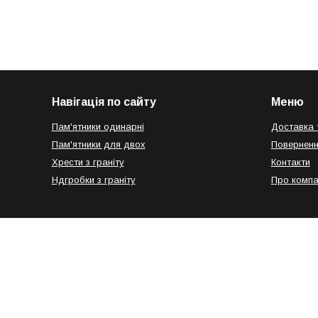
Навігація по сайту
Меню
Пам'ятники одинарні
Доставка 
Пам'ятники для двох
Поверненн
Хрести з граніту
Контакти
Ндгробки з граніту
Про компа