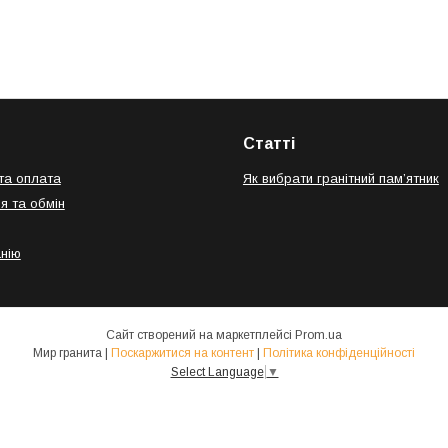
Статті
та оплата
Як вибрати гранітний пам’ятник
я та обмін
нію
Сайт створений на маркетплейсі
Prom.ua
Мир гранита |
Поскаржитися на контент
|
Політика конфіденційності
Select Language
▼