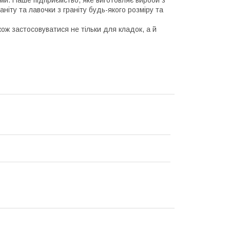
ми. Наше підприємство, яке виготовляє вироби з
ніту та лавочки з граніту будь-якого розміру та
акож застосовуватися не тільки для кладок, а й