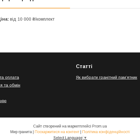
іна:
від 10 000 ₴/комплект
Статті
та оплата
Як вибрати гранітний пам’ятник
я та обмін
нію
Сайт створений на маркетплейсі
Prom.ua
Мир гранита |
Поскаржитися на контент
|
Політика конфіденційності
Select Language
▼