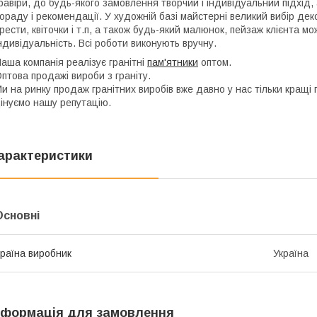
равіри, до будь-якого замовлення творчий і індивідуальний підхід,
ораду і рекомендації. У художній базі майстерні великий вибір дек
рести, квіточки і т.п, а також будь-який малюнок, пейзаж клієнта м
ндивідуальність. Всі роботи виконують вручну.
аша компанія реалізує гранітні
пам'ятники
оптом.
птова продажі вироби з граніту.
и на ринку продаж гранітних виробів вже давно у нас тільки кращі п
інуємо нашу репутацію.
арактеристики
Основні
раїна виробник
Україна
нформація для замовлення