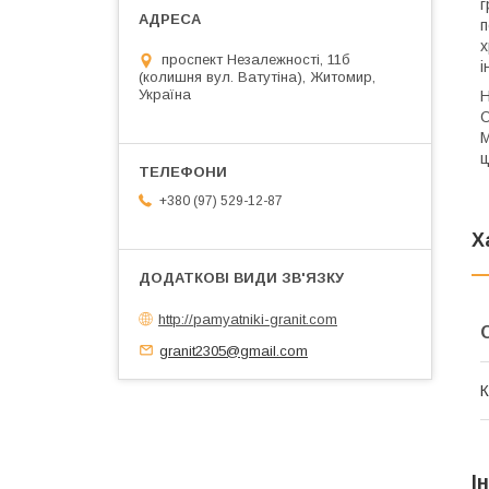
г
п
х
проспект Незалежності, 11б
і
(колишня вул. Ватутіна), Житомир,
Україна
Н
О
М
ц
+380 (97) 529-12-87
Х
http://pamyatniki-granit.com
granit2305@gmail.com
К
І