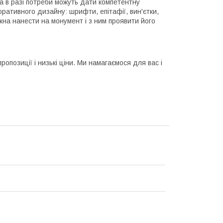
 а в разі потреби можуть дати компетентну
оративного дизайну: шрифти, епітафії, вин'єтки,
ожна нанести на монумент і з ним проявити його
ропозиції і низькі ціни. Ми намагаємося для вас і