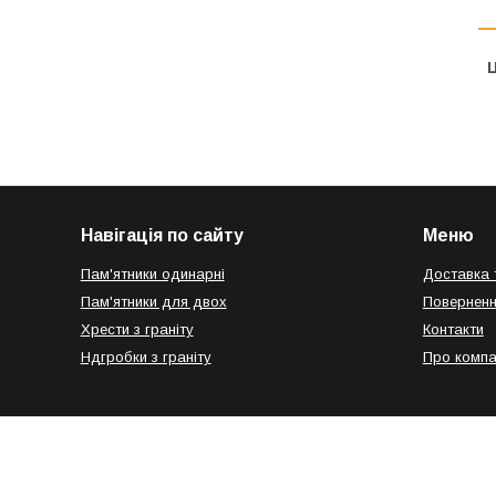
Ц
Навігація по сайту
Меню
Пам'ятники одинарні
Доставка 
Пам'ятники для двох
Поверненн
Хрести з граніту
Контакти
Ндгробки з граніту
Про компа