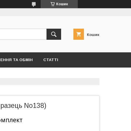
Кошик
Кошик
ЕННЯ ТА ОБМІН
СТАТТІ
бразець No138)
омплект