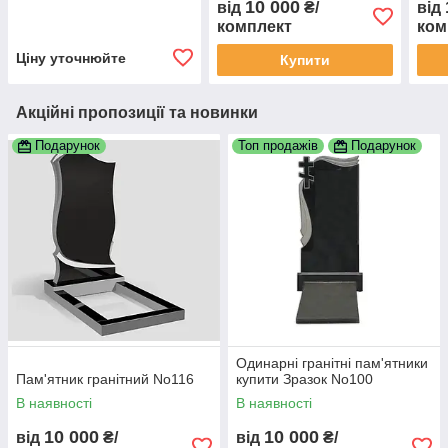
10 000
від
₴/
від
комплект
ком
Ціну уточнюйте
Купити
Акційні пропозиції та новинки
Подарунок
Топ продажів
Подарунок
Одинарні гранітні пам'ятники
Пам'ятник гранітний No116
купити Зразок No100
В наявності
В наявності
10 000
10 000
від
₴/
від
₴/