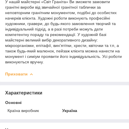
У нашій майстерні «Світ Граніта» Ви зможете замовити
гранітні вироби від звичайної гранітної таблички за
неповторним гранітним монументом, подібні до особистих
начерків клієнта. Художні роботи виконують професійні
художники, гравери, до будь-якого замовлення творчий та
індивідуальний підхід, а в разі потреби можуть дати
компетентну пораду та рекомендації. У художній базі
майстерні великий вибір декоративного дизайну:
мікроорганізми, епітафії, вин'ятітки, хрести, квіточки та т.п, а
також будь-який малюнок, пейзаж клієнта можна нанести на
монумент і симіум проявити його індивідуальність. Усі роботи
виконуються вручну.
Приховати
Характеристики
Основні
Країна виробник
Україна