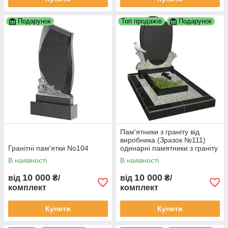
Подарунок
Топ продажів
Подарунок
Пам'ятники з граніту від
виробника (Зразок №111)
Гранітні пам'ятки No104
одинарні памятники з граніту
замовити пам'ятник гранітний
В наявності
В наявності
пам'ятник
10 000
10 000
від
₴/
від
₴/
комплект
комплект
Купити
Купити