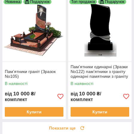
Новинка
Подарунок
Топ продажів
Подарунок
Пам'ятники одинарні (Зразки
Пам'ятники граніт (Зразок
No122) пам'ятники з граніту
No105)
одинарні памятники з граніту
замовити пам'ятник гранітний
В наявності
В наявності
пам'ятник
10 000
10 000
від
₴/
від
₴/
комплект
комплект
Купити
Купити
Показати ще