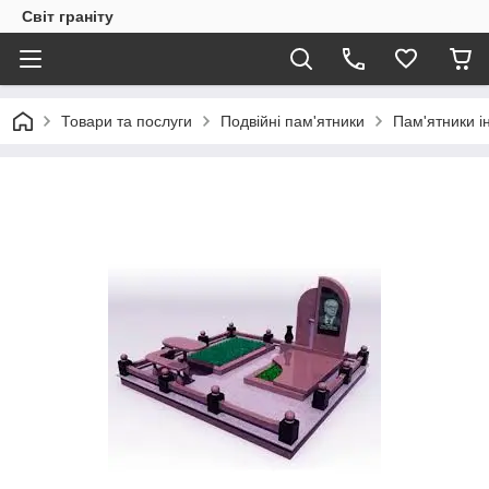
Світ граніту
Товари та послуги
Подвійні пам'ятники
Пам'ятники і