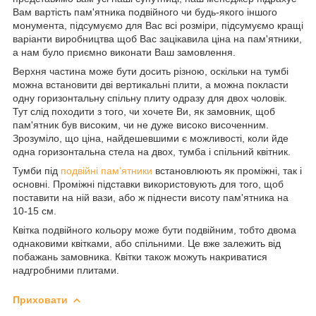
Вам вартість пам'ятника подвійного чи будь-якого іншого
монумента, підсумуємо для Вас всі розміри, підсумуємо кращі
варіанти виробництва щоб Вас зацікавила ціна на пам'ятники,
а нам було приємно виконати Ваш замовлення.
Верхня частина може бути досить різною, оскільки на тумбі
можна встановити дві вертикальні плити, а можна покласти
одну горизонтальну спільну плиту одразу для двох чоловік.
Тут слід походити з того, чи хочете Ви, як замовник, щоб
пам'ятник був високим, чи не дуже високо височенним.
Зрозуміло, що ціна, найдешевшими є можливості, коли йде
одна горизонтальна стела на двох, тумба і спільний квітник.
Тумби під
подвійні пам’ятники
встановлюють як проміжні, так і
основні. Проміжні підставки використовують для того, щоб
поставити на ній вази, або ж піднести висоту пам'ятника на
10-15 см.
Квітка подвійного кольору може бути подвійним, тобто двома
однаковими квітками, або спільними. Це вже залежить від
побажань замовника. Квітки також можуть накриватися
надгробними плитами.
Приховати