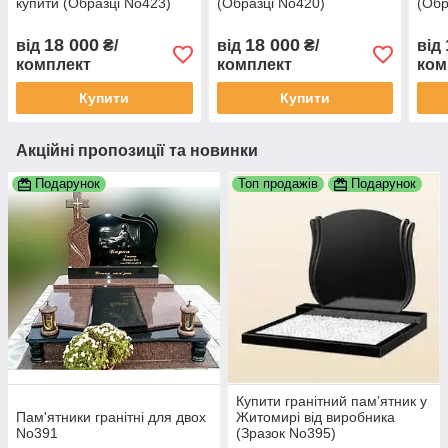
купити (Образці No423)
(Образці No420)
(Обр
18 000
18 000
від
₴/
від
₴/
від
комплект
комплект
ком
Купити
Купити
Акційні пропозиції та новинки
Подарунок
Топ продажів
Подарунок
Купити гранітний пам’ятник у
Пам'ятники гранітні для двох
Житомирі від виробника
No391
(Зразок No395)