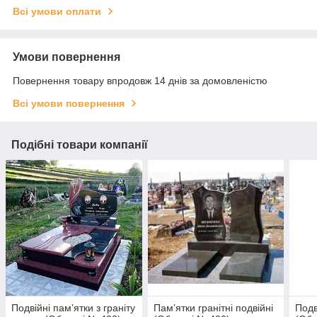
Всі умови оплати
Умови повернення
Повернення товару впродовж 14 днів за домовленістю
Всі умови повернення
Подібні товари компанії
Подвійні пам’ятки з граніту
Пам’ятки гранітні подвійні
Подв