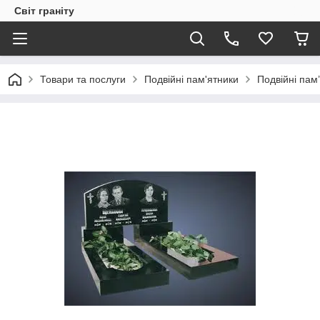
Світ граніту
Товари та послуги
Подвійні пам'ятники
Подвійні пам