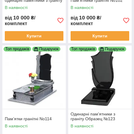
одинарні памятники з граніту
Пам'ятники гранітні No102
замовити пам'ятник гранітний
В наявності
В наявності
пам'ятник
10 000
10 000
від
₴/
від
₴/
комплект
комплект
Купити
Купити
Топ продажів
Подарунок
Топ продажів
Подарунок
Одинарні пам'ятники з
Пам’ятки гранітні No114
граніту Образец №123
В наявності
В наявності