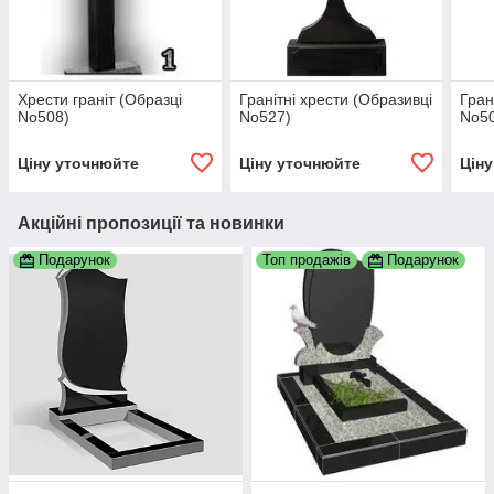
Хрести граніт (Образці
Гранітні хрести (Образивці
Гран
No508)
No527)
No5
Ціну уточнюйте
Ціну уточнюйте
Цін
Акційні пропозиції та новинки
Подарунок
Топ продажів
Подарунок