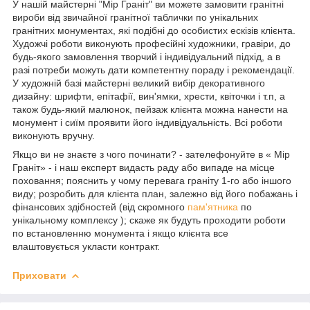
У нашій майстерні "Мір Граніт" ви можете замовити гранітні
вироби від звичайної гранітної таблички по унікальних
гранітних монументах, які подібні до особистих ескізів клієнта.
Художчі роботи виконують професійні художники, гравіри, до
будь-якого замовлення творчий і індивідуальний підхід, а в
разі потреби можуть дати компетентну пораду і рекомендації.
У художній базі майстерні великий вибір декоративного
дизайну: шрифти, епітафії, вин'ямки, хрести, квіточки і т.п, а
також будь-який малюнок, пейзаж клієнта можна нанести на
монумент і сиїм проявити його індивідуальність. Всі роботи
виконують вручну.
Якщо ви не знаєте з чого починати? - зателефонуйте в « Мір
Граніт» - і наш експерт видасть раду або випаде на місце
поховання; пояснить у чому перевага граніту 1-го або іншого
виду; розробить для клієнта план, залежно від його побажань і
фінансових здібностей (від скромного
пам'ятника
по
унікальному комплексу ); скаже як будуть проходити роботи
по встановленню монумента і якщо клієнта все
влаштовується укласти контракт.
Приховати