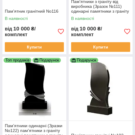
Пам'ятники з граніту від
виробника (Зразок №111)
Пам'ятник гранітний No116
одинарні памятники з граніту
замовити пам'ятник гранітний
В наявності
В наявності
пам'ятник
10 000
10 000
від
₴/
від
₴/
комплект
комплект
Купити
Купити
Топ продажів
Подарунок
Подарунок
Пам'ятники одинарні (Зразки
No122) пам'ятники з граніту