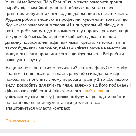
У нашій майстерні "Мір Граніт" ви можете замовити гранітні
вироби від звичайної гранітної таблички по унікальних
гранітних монументах, які подібні до особистих ескізів клієнта.
Художчі роботи виконують професійні художники, гравіри, до
будь-якого замовлення творчий і індивідуальний підхід, а в
разі потреби можуть дати компетентну пораду і рекомендації.
У художній базі майстерні великий вибір декоративного
дизайну: шрифти, епітафії, вин'ямки, хрести, квіточки і т.п, а
також будь-який малюнок, пейзаж клієнта можна нанести на
монумент і сиїм проявити його індивідуальність. Всі роботи
виконують вручну.
Якщо ви не знаєте з чого починати? - зателефонуйте в « Мір
Граніт» - і наш експерт видасть раду або випаде на місце
поховання; пояснить у чому перевага граніту 1-го або іншого
виду; розробить для клієнта план, залежно від його побажань і
фінансових здібностей (від скромного
пам'ятника
по
унікальному комплексу ); скаже як будуть проходити роботи
по встановленню монумента і якщо клієнта все
влаштовується укласти контракт.
Приховати