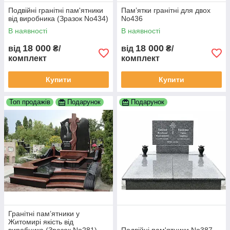
Подвійні гранітні пам'ятники
Пам’ятки гранітні для двох
від виробника (Зразок No434)
No436
В наявності
В наявності
18 000
18 000
від
₴/
від
₴/
комплект
комплект
Купити
Купити
Топ продажів
Подарунок
Подарунок
Гранітні пам’ятники у
Житомирі якість від