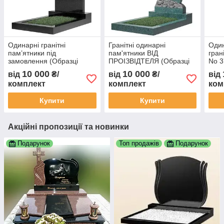
Одинарні гранітні
Гранітні одинарні
Один
пам’ятники під
пам'ятники ВІД
гран
замовлення (Образці
ПРОІЗВІДТЕЛЯ (Образці
No 3
No378)
No276)
10 000
10 000
від
₴/
від
₴/
від
комплект
комплект
ком
Купити
Купити
Акційні пропозиції та новинки
Подарунок
Топ продажів
Подарунок