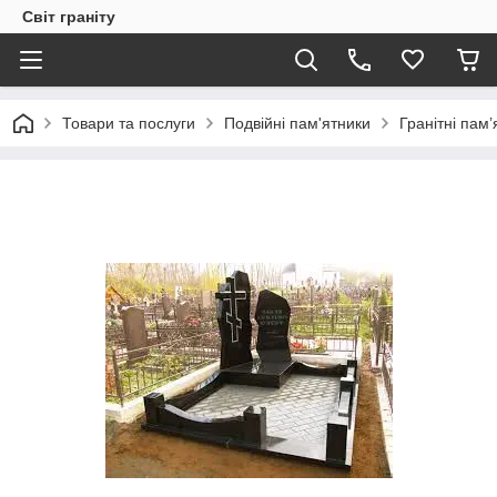
Світ граніту
Товари та послуги
Подвійні пам'ятники
Гранітні пам