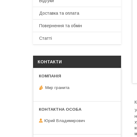
Відгуки
Доставка та оплата
Повернення та обмін
Статті
КОНТАКТИ
Мир гранита
К
У
н
Юрий Владимирович
х
к
м