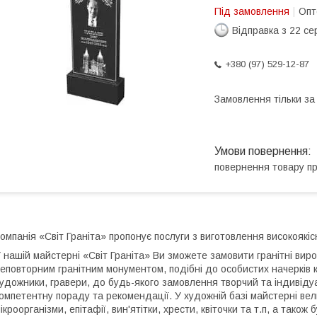
Під замовлення
Опт
Відправка з 22 се
+380 (97) 529-12-87
Замовлення тільки з
повернення товару п
омпанія «Світ Граніта» пропонує послуги з виготовлення високоякіс
 нашій майстерні «Світ Граніта» Ви зможете замовити гранітні виро
еповторним гранітним монументом, подібні до особистих начерків 
удожники, гравери, до будь-якого замовлення творчий та індивідуа
омпетентну пораду та рекомендації. У художній базі майстерні ве
ікроорганізми, епітафії, вин'ятітки, хрести, квіточки та т.п, а так