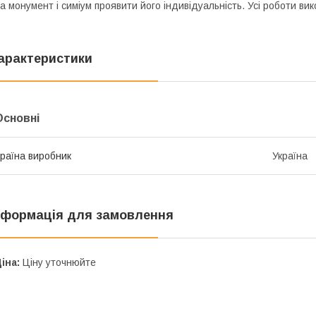
а монумент і симіум проявити його індивідуальність. Усі роботи ви
арактеристики
Основні
раїна виробник
Україна
нформація для замовлення
іна:
Ціну уточнюйте