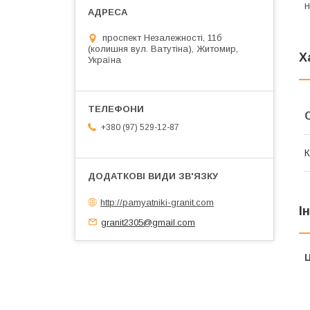
н
проспект Незалежності, 11б
(колишня вул. Ватутіна), Житомир,
Х
Україна
+380 (97) 529-12-87
К
http://pamyatniki-granit.com
І
granit2305@gmail.com
Ц