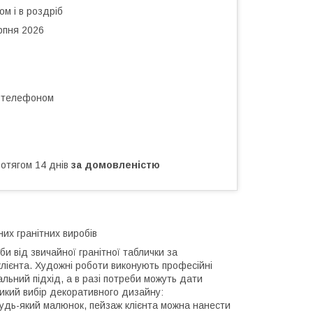
ом і в роздріб
рпня 2026
а телефоном
ротягом 14 днів
за домовленістю
них гранітних виробів
би від звичайної гранітної таблички за
клієнта. Художні роботи виконують професійні
льний підхід, а в разі потреби можуть дати
ликий вибір декоративного дизайну:
ож будь-який малюнок, пейзаж клієнта можна нанести