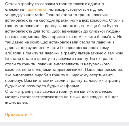
Столи з граніту та лавочки з граніту також є одним із
елементів
пам'ятника
, які використовуються під час
упорядкування мігіл. Гранітні столи та гранітні лавочки
встановлюють на сьогодні практично на всіх коморіях. Столи з
граніту та лавочки з граніту за достатнього місця біля Кухла
встановлюють для того, щоб, візнувшись до близької людини
на колесах, можна було присісти та пом'якшити її пам'ять. Не
так давно на комбіщах встановлювали столи та лавочки з
дерева, що зупиняло міняти їх через кілька років, тому
алСтоли з граніту та лавочки з граніту льтернативною заміною
їм стали столи з граніту та лавочки з граніту. Бо як гранітні
столи та гранітні лавочки виготовляють із натурального
каменю, вони є міцними та довговічними. Наше підприємство,
яке виготовляє вироби з граніту в широкому асортименті,
пропонує Вам виготовити столи з граніту та лавочки з граніту
будь-якого розміру та будь-якої форми.
Столи з граніту та лавочки з граніту, які ми виготовляємо,
можуть також застосовуватися не тільки для кладок, а й для
інших цілей.
Приховати