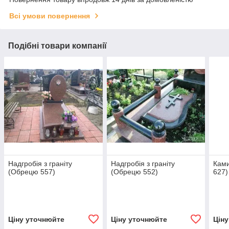
Всі умови повернення
Подібні товари компанії
Надгробія з граніту
Надгробія з граніту
Ками
(Обрецю 557)
(Обрецю 552)
627)
Ціну уточнюйте
Ціну уточнюйте
Цін