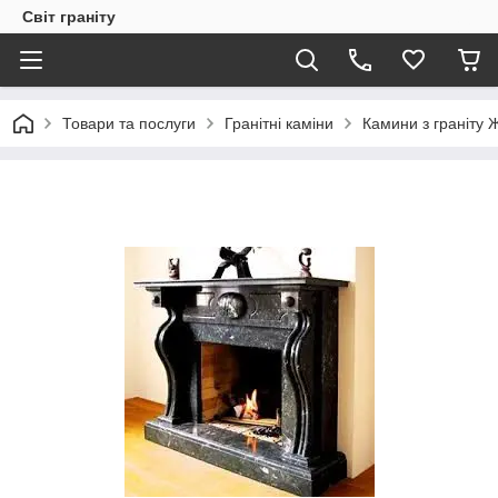
Світ граніту
Товари та послуги
Гранітні каміни
Камини з граніту