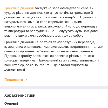
Гранітні підвіконня
заслужено зарекомендували себе як
чудове рішення для тих, хто цінує не тільки красу, але й
довговічність, міцність і практичність в інтер'єрі. Підошви з
натурального каменю характеризуються низьким
водопоглинанням, а також високою стійкістю до перепадів
температури та забруднень. Вони слугуватимуть Вам довгі
роки, не вимагаючи особливого догляду за собою.
Гранітні підвіконня не бояться температурних перепадів,
зумовлених опалювальними системами, потрапляння прямих
сонячних променів та безлічі інших негативних чинників.
Підошви з граніту вирізняються великою різноманітністю
кольорів і візерунків. Натуральний камінь легко впишеться у
ваш інтер'єр, оскільки граніт — це еталон міцності та
довговічності
Приховати
Характеристики
Основні