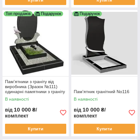
Купити
Купити
Топ продажів
Подарунок
Подарунок
Пам'ятники з граніту від
виробника (Зразок №111)
одинарні памятники з граніту
Пам'ятник гранітний No116
замовити пам'ятник гранітний
В наявності
В наявності
пам'ятник
10 000
10 000
від
₴/
від
₴/
комплект
комплект
Купити
Купити