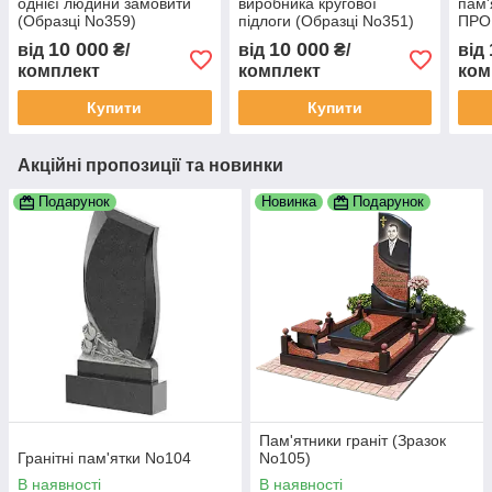
однієї людини замовити
виробника кругової
пам'
(Образці No359)
підлоги (Образці No351)
ПРО
No2
10 000
10 000
від
₴/
від
₴/
від
комплект
комплект
ком
Купити
Купити
Акційні пропозиції та новинки
Подарунок
Новинка
Подарунок
Пам'ятники граніт (Зразок
Гранітні пам'ятки No104
No105)
В наявності
В наявності