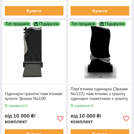
Купити
Купити
Топ продажів
Подарунок
Топ продажів
Подарунок
Пам'ятники одинарні (Зразки
Одинарні гранітні пам'ятники
No122) пам'ятники з граніту
купити Зразок No100
одинарні памятники з граніту
замовити пам'ятник гранітний
В наявності
В наявності
пам'ятник
10 000
10 000
від
₴/
від
₴/
комплект
комплект