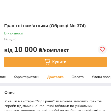
Гранітні пам’ятники (Образці No 374)
В наявності
Роздріб
10 000
від
₴/комплект
Купити
пис
Характеристики
Доставка
Оплата
Умови пове
Опис
У нашій майстерні "Мір Граніт" ви можете замовити гранітні
вироби від звичайної гранітної таблички по унікальних
гранітних монументах, які подібні до особистих ескізів клієнта.