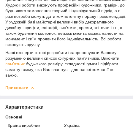
Художчі роботи виконують професійні художники, гравіри, до
будь-якого замовлення творчий і індивідуальний підхід, а в
разі потреби можуть дати компетентну пораду і рекомендації.
У художній базі майстерні великий вибір декоративного
дизайну: шрифти, епітафії, вин'ямки, хрести, квіточки і т.п, а
також будь-який малюнок, пейзаж клієнта можна нанести на
монумент і сиїм проявити його індивідуальність. Всі роботи
виконують вручну.
Наші експерти готові розробити і запропонувати Вашому
розумінню великий список фігурних пам'ятників. Виконати
пам'ятник
будь-якого розміру, складності гумки і підібрати
саме ту гамму, яка Вас влаштує - для нашої компанії не
важко.
Приховати
Характеристики
Основні
Країна виробник
Україна