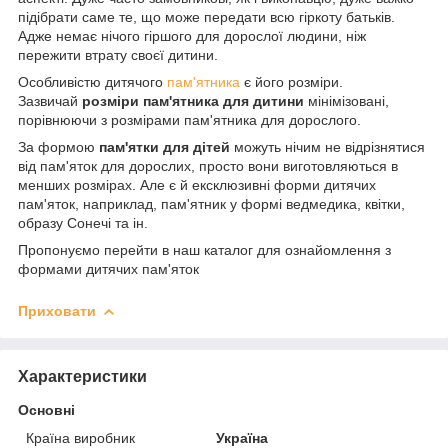
підібрати саме те, що може передати всю гіркоту батьків.
Адже немає нічого гіршого для дорослої людини, ніж
пережити втрату своєї дитини.
Особливістю дитячого
пам'ятника
є його розміри.
Зазвичай
розміри пам'ятника для дитини
мінімізовані,
порівнюючи з розмірами пам'ятника для дорослого.
За формою
пам'ятки для дітей
можуть нічим не відрізнятися
від пам'яток для дорослих, просто вони виготовляються в
менших розмірах. Але є й ексклюзивні форми дитячих
пам'яток, наприклад, пам'ятник у формі ведмедика, квітки,
образу Сонечі та ін.
Пропонуємо перейти в наш каталог для ознайомлення з
формами дитячих пам'яток
Приховати
Характеристики
Основні
Країна виробник
Україна