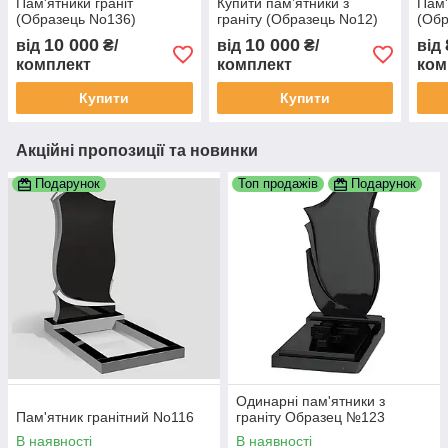
Пам'ятники граніт
Купити пам’ятники з
Пам'
(Образець No136)
граніту (Образець No12)
(Обр
10 000
10 000
від
₴/
від
₴/
від
комплект
комплект
ком
Купити
Купити
Акційні пропозиції та новинки
Подарунок
Топ продажів
Подарунок
Одинарні пам'ятники з
Пам'ятник гранітний No116
граніту Образец №123
В наявності
В наявності