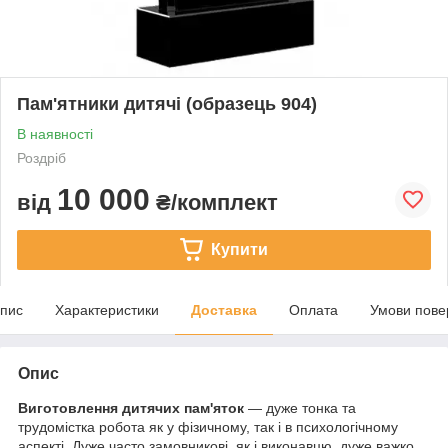
Пам'ятники дитячі (образець 904)
В наявності
Роздріб
10 000
від
₴/комплект
Купити
пис
Характеристики
Доставка
Оплата
Умови пове
Опис
Виготовлення дитячих пам'яток
— дуже тонка та
трудомістка робота як у фізичному, так і в психологічному
аспекті. Дуже часто замовникові, як і виконавцю, дуже важко