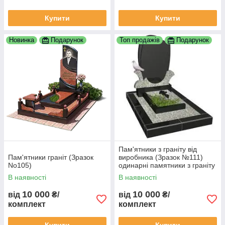
Купити
Купити
Новинка
Подарунок
Топ продажів
Подарунок
Пам'ятники з граніту від
Пам'ятники граніт (Зразок
виробника (Зразок №111)
No105)
одинарні памятники з граніту
замовити пам'ятник гранітний
В наявності
В наявності
пам'ятник
10 000
10 000
від
₴/
від
₴/
комплект
комплект