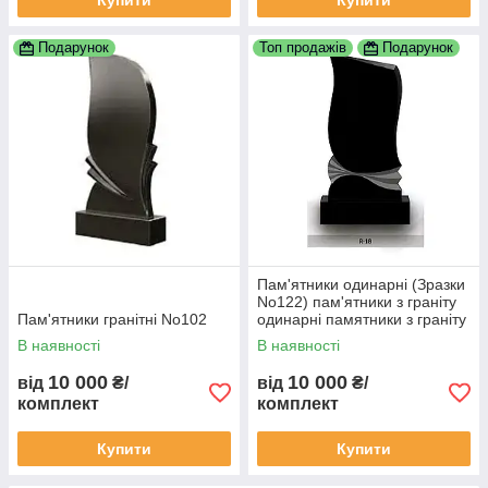
Купити
Купити
Подарунок
Топ продажів
Подарунок
Пам'ятники одинарні (Зразки
No122) пам'ятники з граніту
Пам'ятники гранітні No102
одинарні памятники з граніту
замовити пам'ятник гранітний
В наявності
В наявності
пам'ятник
10 000
10 000
від
₴/
від
₴/
комплект
комплект
Купити
Купити