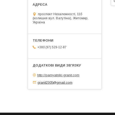
проспект Незалежності, 11б
(колишня вул. Ватутіна), Житомир,
Україна
+380 (97) 529-12-87
http://pamyatniki-granit.com
granit2305@gmail.com