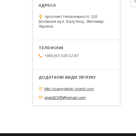
проспект Незалежності, 11б
(колишня вул. Ватутіна), Житомир,
Україна
+380 (97) 529-12-87
http://pamyatniki-granit.com
granit2305@gmail.com