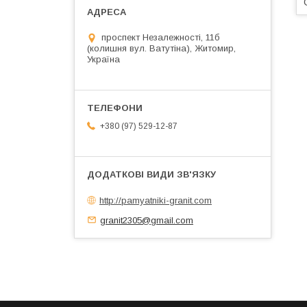
проспект Незалежності, 11б
(колишня вул. Ватутіна), Житомир,
Україна
+380 (97) 529-12-87
http://pamyatniki-granit.com
granit2305@gmail.com